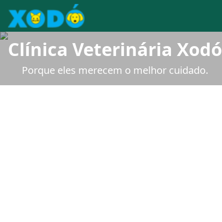
Pular para o conteúdo principal
Clínica Veterinária Xodó
Porque eles merecem o melhor cuidado.